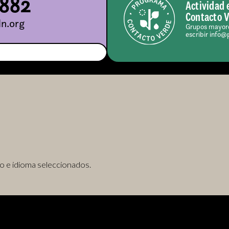
5882
Actividad 
Contacto 
n.org
Grupos mayore
escribir info@
o e idioma seleccionados.