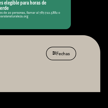
es elegible para horas de
Verde
s de 20 personas, llamar al 787.722.5882 o
paralanaturaleza.org
Fechas