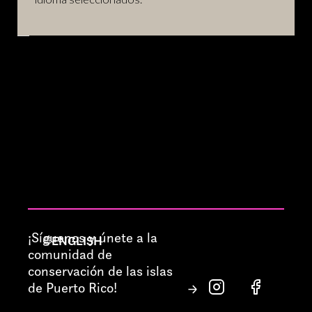
¡Síguenos y únete a la
ENGLISH
comunidad de
conservación de las islas
de Puerto Rico!