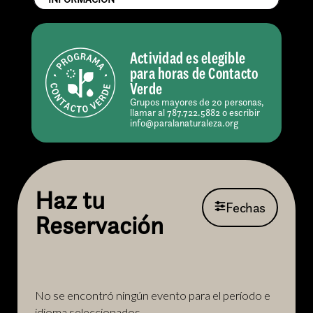
Actividad es elegible
para horas de Contacto
Verde
Grupos mayores de 20 personas,
llamar al 787.722.5882 o escribir
info@paralanaturaleza.org
Haz tu
Fechas
Reservación
No se encontró ningún evento para el período e
idioma seleccionados.