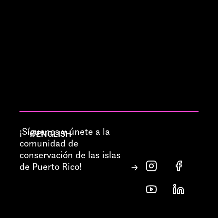
¡Síguenos y únete a la
ENGLISH
comunidad de
conservación de las islas
de Puerto Rico!