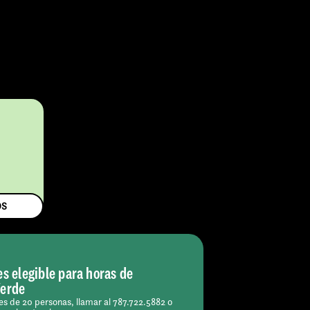
$
OS
es elegible para horas de
Verde
s de 20 personas, llamar al 787.722.5882 o