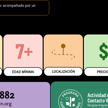
ar acompañado por un
7+
LOCALIZACIÓN
EDAD MÍNIMA
PRECI
5882
Actividad 
Contacto 
n.org
Grupos mayore