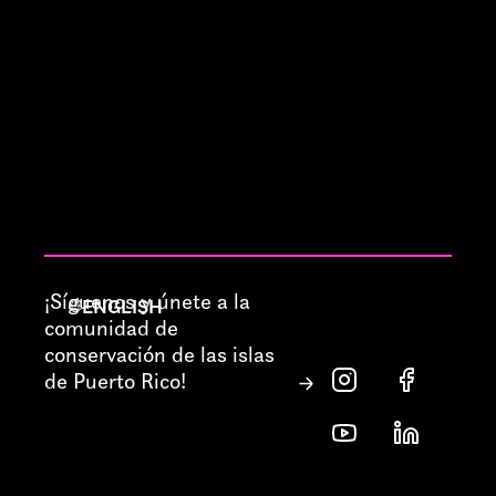
¡Síguenos y únete a la
ENGLISH
comunidad de
conservación de las islas
de Puerto Rico!