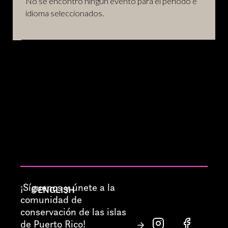
No se encontró ningún evento para el período e
idioma seleccionados.
¡Síguenos y únete a la
ENGLISH
comunidad de
conservación de las islas
de Puerto Rico!