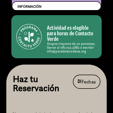
INFORMACIÓN
Actividad es elegible
para horas de Contacto
Verde
Grupos mayores de 20 personas,
llamar al 787.722.5882 o escribir
info@paralanaturaleza.org
Haz tu
Fechas
Reservación