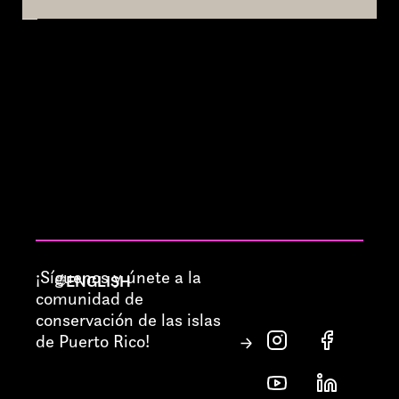
¡Síguenos y únete a la
ENGLISH
comunidad de
conservación de las islas
de Puerto Rico!