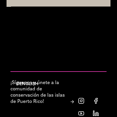
¡Síguenos y únete a la
ENGLISH
comunidad de
conservación de las islas
de Puerto Rico!