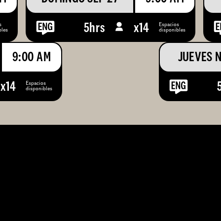
s
Espacios
5hrs
x
14
bles
disponibles
9:00 AM
JUEVES 
Espacios
x
14
disponibles