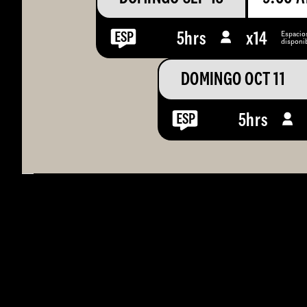
Espacio
5hrs
x
14
disponi
DOMINGO OCT 11
5hrs