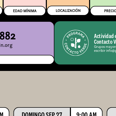
LOCALIZACIÓN
EDAD MÍNIMA
PRECI
5882
Actividad 
Contacto 
n.org
Grupos mayore
escribir info@
AM
DOMINGO SEP 27
9:00 AM