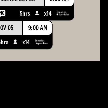
Espacios
5hrs
x
14
disponibles
NOV 05
9:00 AM
Espacios
5hrs
x
14
disponibles