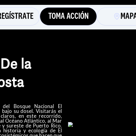
REGÍSTRATE
TOMA ACCIÓN
MAP
 De la
osta
 del Bosque Nacional El
bajo su dosel. Visitarás el
claros, en este recorrido,
al Océano Atlántico, al Mar
e y sureste de Puerto Rico.​
historia y ecología de El
ecosistémicos que hacen que