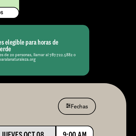
OS
es elegible para horas de
Verde
s de 20 personas, llamar al 787.722.5882 o
paralanaturaleza.org
Fechas
JUEVES OCT 08
9:00 AM