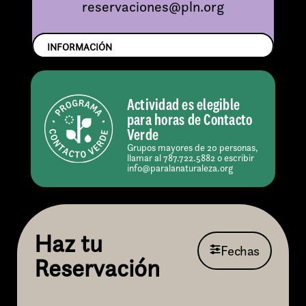
reservaciones@pln.org
INFORMACIÓN
Actividad es elegible
para horas de Contacto
Verde
Grupos mayores de 20 personas,
llamar al 787.722.5882 o escribir
info@paralanaturaleza.org
Haz tu
Fechas
Reservación