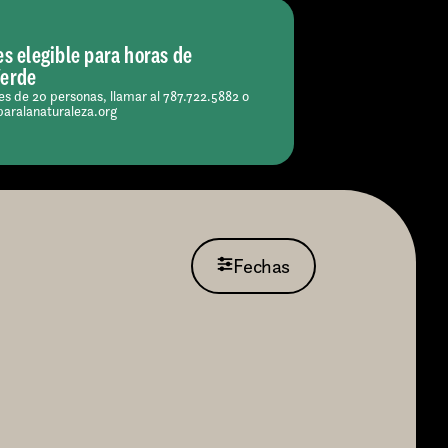
es elegible para horas de
Verde
s de 20 personas, llamar al 787.722.5882 o
paralanaturaleza.org
Fechas