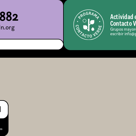
5882
Actividad 
Contacto 
n.org
Grupos mayore
escribir info@
M
es