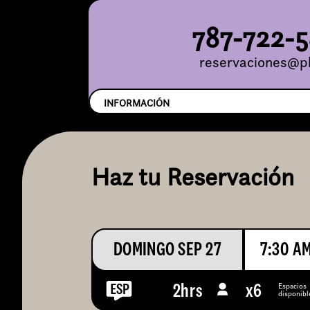
787-722-
reservaciones@pl
INFORMACIÓN
Haz tu Reservación
DOMINGO SEP 27
7:30 A
Espacios
2hrs
x
6
disponibl