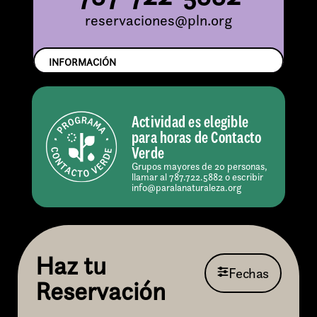
reservaciones@pln.org
INFORMACIÓN
Actividad es elegible
para horas de Contacto
Verde
Grupos mayores de 20 personas,
llamar al 787.722.5882 o escribir
info@paralanaturaleza.org
Haz tu
Fechas
Reservación