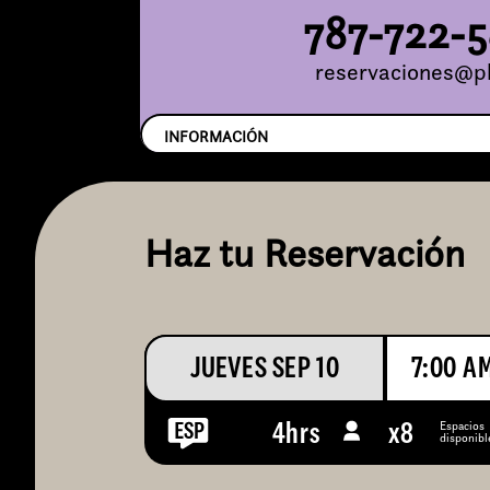
787-722-
reservaciones@pl
INFORMACIÓN
Haz tu Reservación
JUEVES SEP 10
7:00 A
Espacios
4hrs
x
8
disponibl