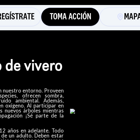
REGÍSTRATE
TOMA ACCIÓN
MAP
 de vivero
en nuestro entorno. Proveen
species, ofrecen sombra,
ruido ambiental. Además,
n oxígeno. Al participar en
os nuevos árboles mientras
opagación ¡Sé parte de la
!
 12 años en adelante. Todo
de un adulto. Deben estar