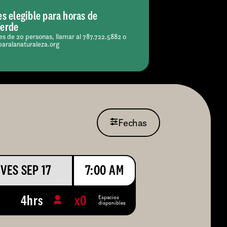
es elegible para horas de
Verde
s de 20 personas, llamar al 787.722.5882 o
paralanaturaleza.org
Fechas
VES SEP 17
7:00 AM
Espacios
4hrs
x
0
disponibles