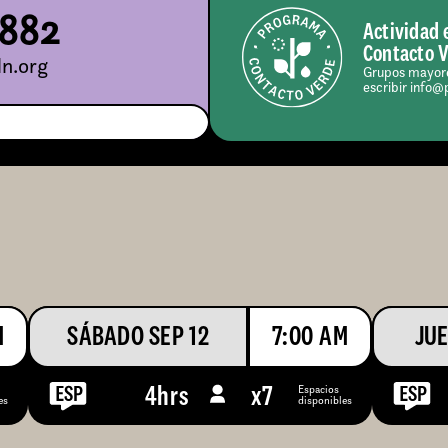
5882
Actividad 
Contacto 
n.org
Grupos mayore
escribir info@
M
SÁBADO SEP 12
7:00 AM
JUE
Espacios
4hrs
x
7
es
disponibles