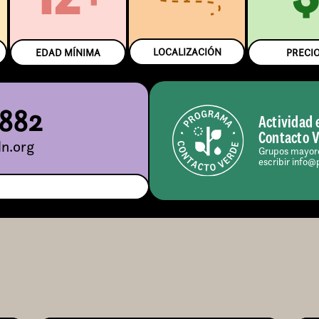
LOCALIZACIÓN
EDAD MÍNIMA
PRECI
5882
Actividad 
Contacto 
n.org
Grupos mayore
escribir info@