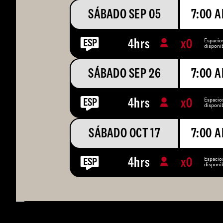
SÁBADO SEP 05
7:00 
Espacio
4hrs
x
0
disponi
SÁBADO SEP 26
7:00 
Espacio
4hrs
x
0
disponi
SÁBADO OCT 17
7:00 
Espacio
4hrs
x
0
disponi