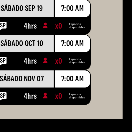
SÁBADO SEP 19
7:00 AM
Espacios
4hrs
x
0
disponibles
SÁBADO OCT 10
7:00 AM
Espacios
4hrs
x
0
disponibles
SÁBADO NOV 07
7:00 AM
Espacios
4hrs
x
0
disponibles