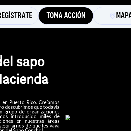
REGÍSTRATE
TOMA ACCIÓN
MAP
el sapo
Hacienda
 en Puerto Rico. Creíamos
ero descubrimos que todavía
un grupo de organizaciones
mos introducido miles de
ciones en nuestras áreas
segurarnos de que les vaya
ción del Sapo Concho!