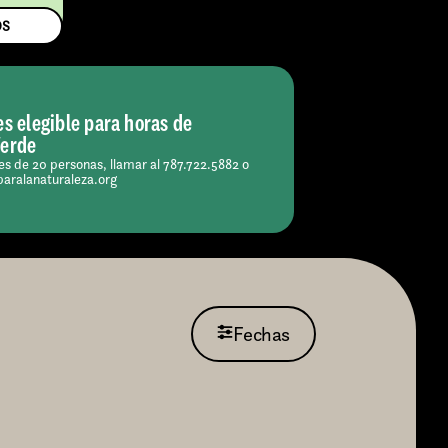
OS
es elegible para horas de
Verde
s de 20 personas, llamar al 787.722.5882 o
paralanaturaleza.org
Fechas