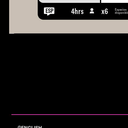
Espacios
4hrs
x
6
disponibl
ENGLISH