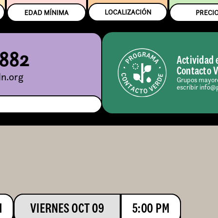
LOCALIZACIÓN
EDAD MÍNIMA
PRECI
5882
Actividad 
Contacto 
n.org
Grupos mayore
escribir info@
M
VIERNES OCT 09
5:00 PM