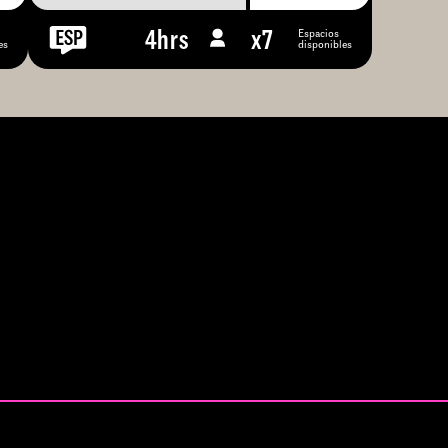
Espacios
4hrs
x
7
es
disponibles