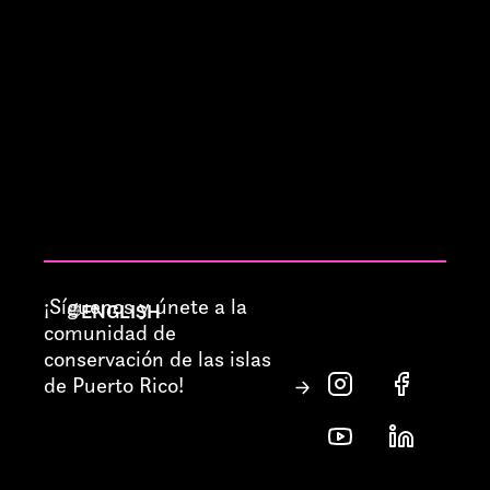
¡Síguenos y únete a la
ENGLISH
comunidad de
conservación de las islas
de Puerto Rico!