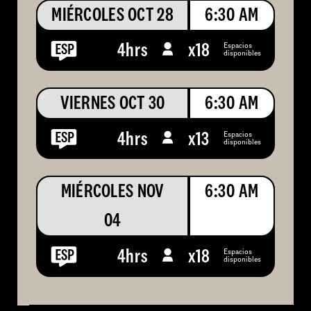
MIÉRCOLES OCT 28
6:30 AM
Espacios
4hrs
x
18
disponibles
VIERNES OCT 30
6:30 AM
Espacios
4hrs
x
13
disponibles
MIÉRCOLES NOV
6:30 AM
04
Espacios
4hrs
x
18
disponibles