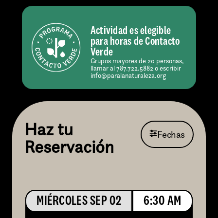
Actividad es elegible
para horas de Contacto
Verde
Grupos mayores de 20 personas,
llamar al 787.722.5882 o escribir
info@paralanaturaleza.org
Haz tu
Fechas
Reservación
MIÉRCOLES SEP 02
6:30 AM