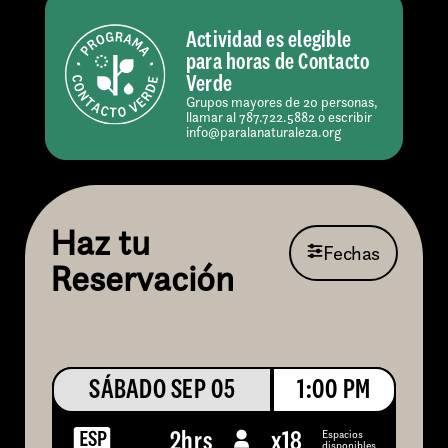
Actividad es elegible
para horas de Contacto
Verde
Grupos mayores de 20 personas,
llamar al 787.722.5882 o escribir
info@paralanaturaleza.org
Haz tu
Fechas
Reservación
SÁBADO SEP 05
1:00 PM
Espacios
2hrs
x
18
disponibles