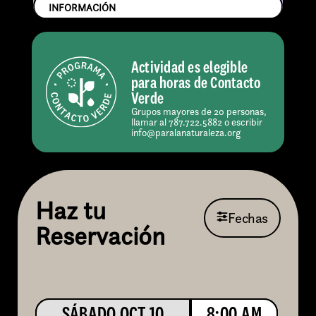
INFORMACIÓN
Actividad es elegible
para horas de Contacto
Verde
Grupos mayores de 20 personas,
llamar al 787.722.5882 o escribir
info@paralanaturaleza.org
Haz tu
Fechas
Reservación
SÁBADO OCT 10
8:00 AM