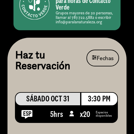
para horas de Contacto
Verde
Grupos mayores de 20 personas,
llamar al 787.722.5882 o escribir
info@paralanaturaleza.org
Haz tu
Fechas
Reservación
SÁBADO OCT 31
3:30 PM
Espacios
5hrs
x
20
disponibles