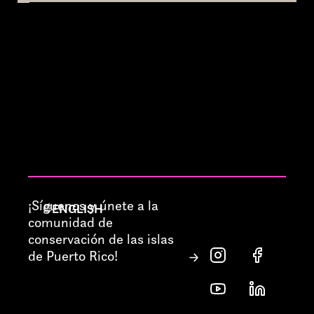
¡Síguenos y únete a la
ENGLISH
comunidad de
conservación de las islas
de Puerto Rico!