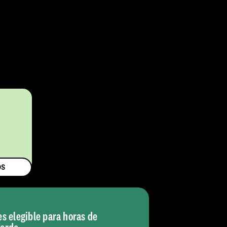
$
OS
es elegible para horas de