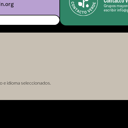
Contacto 
n.org
Grupos mayore
escribir info@
o e idioma seleccionados.