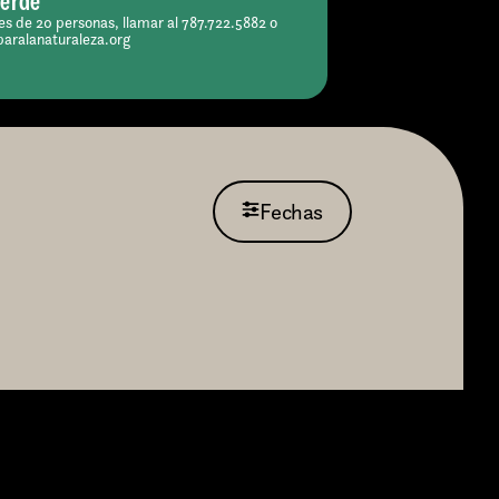
Verde
s de 20 personas, llamar al 787.722.5882 o
paralanaturaleza.org
Fechas