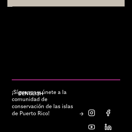
¡Síguenos y únete a la
ENGLISH
comunidad de
conservación de las islas
de Puerto Rico!