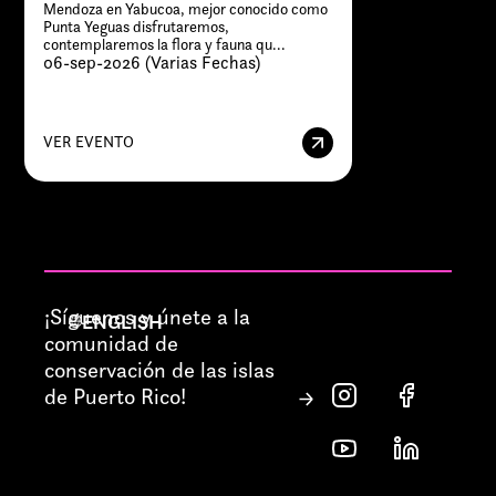
Mendoza en Yabucoa, mejor conocido como
Punta Yeguas disfrutaremos,
contemplaremos la flora y fauna qu...
06-sep-2026 (Varias Fechas)
VER EVENTO
¡Síguenos y únete a la
ENGLISH
comunidad de
conservación de las islas
de Puerto Rico!